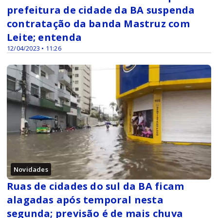
prefeitura de cidade da BA suspenda
contratação da banda Mastruz com
Leite; entenda
12/04/2023 • 11:26
Novidades
Ruas de cidades do sul da BA ficam
alagadas após temporal nesta
segunda; previsão é de mais chuva