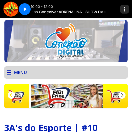
10:00 - 12:00
m Jhonathas Gonçalves
VHT CANÁRIO ASS 77
ADRENALINA - SHOW DA MANHÃ com Jhonathas
MENU
3A's do Esporte | #10