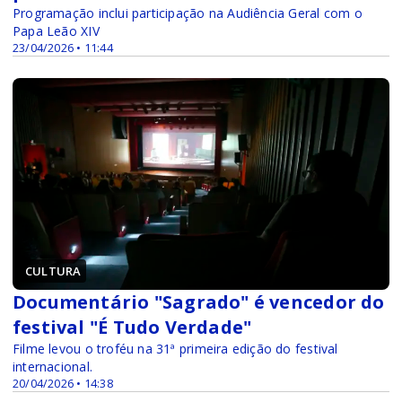
Programação inclui participação na Audiência Geral com o
Papa Leão XIV
23/04/2026 • 11:44
CULTURA
Documentário "Sagrado" é vencedor do
festival "É Tudo Verdade"
Filme levou o troféu na 31ª primeira edição do festival
internacional.
20/04/2026 • 14:38