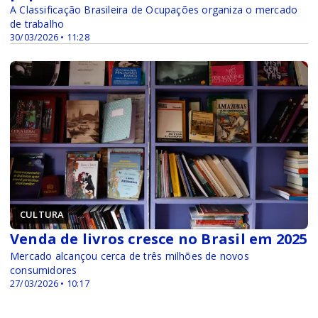
A Classificação Brasileira de Ocupações organiza o mercado
de trabalho
30/03/2026 • 11:28
CULTURA
Venda de livros cresce no Brasil em 2025
Mercado alcançou cerca de três milhões de novos
consumidores
27/03/2026 • 10:17