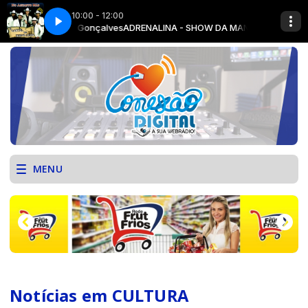
10:00 - 12:00
nathas Gonçalves
FRUTI FRIOS - JUNHO 23
ADRENALINA - SHOW DA MANHÃ com Jhonathas Gon
MENU
Notícias em CULTURA