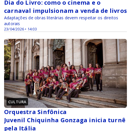
Dia do Livro: como o cinema e o
carnaval impulsionam a venda de livros
Adaptações de obras literárias devem respeitar os direitos
autorais
23/04/2026 • 14:03
CULTURA
Orquestra Sinfônica
Juvenil Chiquinha Gonzaga inicia turnê
pela Itália