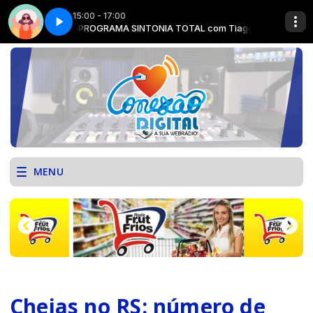
15:00 - 17:00
go Pereira
Vibe total - Parte 1
PROGRAMA SINTONIA TOTAL com Tiago Pereira
MENU
Cheias no RS: número de